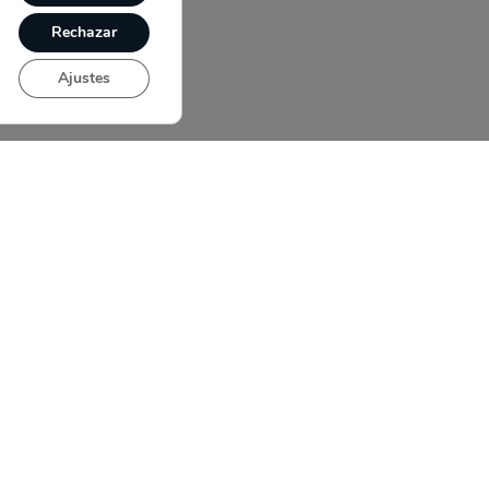
Rechazar
Ajustes
Contacto
Aviso Legal
Política de Privacida
Política de Cookies
Email
info@elektel.es
VItoria-
Gasteiz
+34
614
374
833
Guipúzcoa
+34
665
896
080