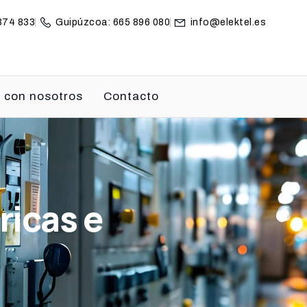
 374 833
Guipúzcoa: 665 896 080
info@elektel.es
 con nosotros
Contacto
ricas e