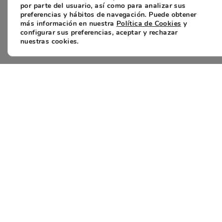
por parte del usuario, así como para analizar sus
preferencias y hábitos de navegación. Puede obtener
más información en nuestra
Política de Cookies
y
configurar sus preferencias, aceptar y rechazar
nuestras cookies.
Enlaces
Inicio
Servicios
Quiénes
Somos
Trabaja con
nosotros
Contacto