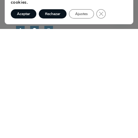
cookies.
Aviso Legal
Política de Privacidad
Cerrar El Banner
Aceptar
Rechazar
Ajustes
Política de Cookies
Enlaces
Inicio
Servicios
Quiénes Somos
Trabaja con nosotros
Contacto
Copyright © 2026 Elektel | Web
hecha por
Citysem
Contacto
Email